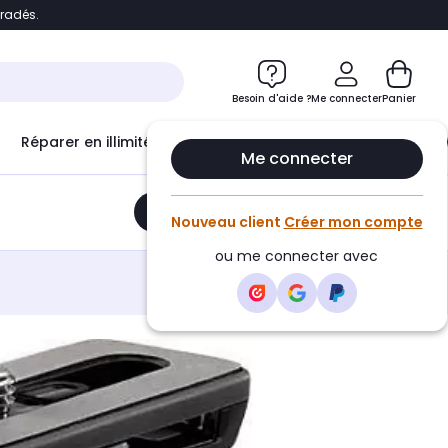
bradés.
e
Accéder directement au chatbot
Besoin d'aide ?
Me connecter
Panier
Réparer en illimité avec
Le Club Infinity
Econ
Me connecter
Ajouter au panier
•
101,32€
Nouveau client
Créer mon compte
ou me connecter avec