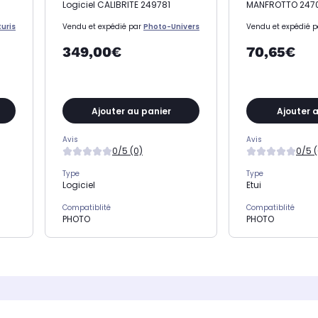
Logiciel CALIBRITE 249781
MANFROTTO 247
uris
Vendu et expédié par
Photo-Univers
Vendu et expédié 
349,00€
70,65€
Ajouter au panier
Ajouter 
Avis
Avis
0/5 (0)
0/5 (
Type
Type
Logiciel
Etui
Compatiblité
Compatiblité
PHOTO
PHOTO