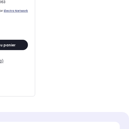
063
par
Electro Network
au panier
0)