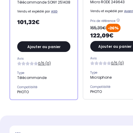
Micro RODE 249643
Télécommande SONY 251438
Vendu et expédié par
Avant
Vendu et expédié par
ASD
101,32€
Prix de référence
165,39€
-26%
122,09€
Ajouter au panier
Ajouter au panier
Avis
Avis
0/5 (0)
0/5 (0)
Type
Type
Microphone
Télécommande
Compatiblité
Compatiblité
PHOTO
PHOTO