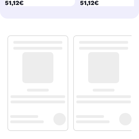
currentPrice
currentPrice
51,12€
51,12€