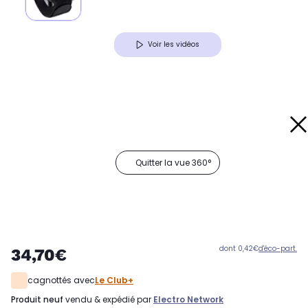
Voir les vidéos
Quitter la vue 360°
dont 0,42€
d'éco-part.
34,70€
cagnottés avec
Le Club+
produit neuf
vendu & expédié par
Electro Network