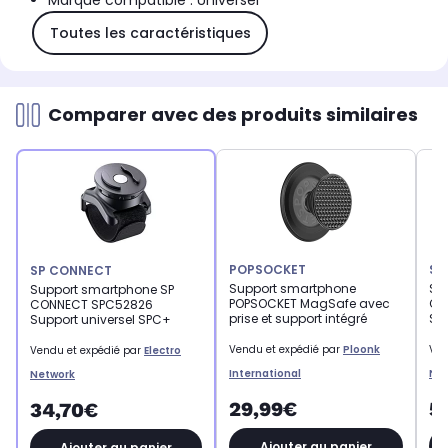
Marque compatible : Universel
Toutes les caractéristiques
Comparer avec des produits similaires
POPSOCKET
SP
SP CONNECT
Support smartphone
Su
Support smartphone SP
POPSOCKET MagSafe avec
CO
CONNECT SPC52826
prise et support intégré
Su
Support universel SPC+
Vendu et expédié par
Ploonk
Ven
Vendu et expédié par
Electro
International
Ne
Network
29,99€
5
34,70€
Ajouter au panier
Ajouter au panier