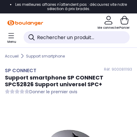
Les meilleures affaires n'attendent pas : découvrez vite notre
Accéder directement à la navigation
sélection à prix bradés.
Accéder directement au contenu
Me connecter
Panier
Accéder directement au pied de page
Menu
Accéder directement au chatbot
Accueil
Support smartphone
Réf. 900
0811193
SP CONNECT
Support smartphone
SP CONNECT
SPC52826 Support universel SPC+
Donner le premier avis