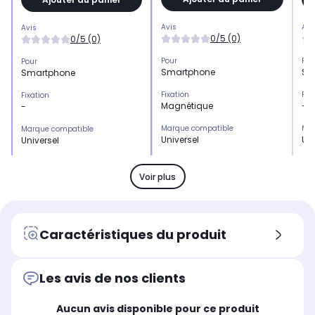
Avis
Avi
Avis
0/5 (0)
0/5 (0)
Pour
Pou
Pour
Smartphone
Sm
Smartphone
Fixation
Fix
Fixation
Magnétique
-
-
Marque compatible
Mar
Marque compatible
Universel
Uni
Universel
Type
Typ
Type
Support
Su
Support
Voir plus
Recharge l'appareil
Rec
Recharge l'appareil
Non
No
Non
Caractéristiques du produit
Les avis de nos clients
Aucun avis disponible pour ce produit