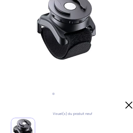
Visuel(s) du produit neuf