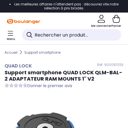
Les meilleures affaires n'attendent pas : découvrez vite notre
Accéder directement à la navigation
sélection à prix bradés.
Accéder directement au contenu
Me connecter
Panier
Accéder directement au pied de page
Menu
Accéder directement au chatbot
Accueil
Support smartphone
Réf. 900
0811139
QUAD LOCK
Support smartphone
QUAD LOCK
QLM-BAL-
2 ADAPTATEUR RAM MOUNTS 1" V2
Donner le premier avis