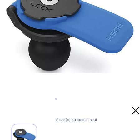
Visuel(s) du produit neuf