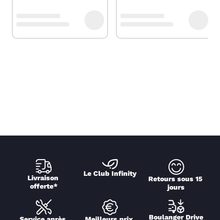
Le Club Infinity
Livraison 
Retours sous 15 
offerte*
jours
Boulanger Drive
Service après 
Meilleurs prix 