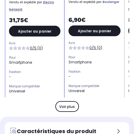
Vendu et expédié par
Boulanger
Ven
Vendu et expédié par
Electro
Ne
Network
6,90€
8
31,75€
Ajouter au panier
Ajouter au panier
Avis
Avi
Avis
0/5 (0)
0/5 (0)
Pour
Pou
Pour
Smartphone
Sm
Smartphone
Fixation
Fix
Fixation
-
-
-
Marque compatible
Mar
Marque compatible
Universel
Uni
Universel
Type
Typ
Type
Support
Su
Fixation
Voir plus
Modèle(s) compatible(s)
Mod
Modèle(s) compatible(s)
Universel
-
-
Recharge l'appareil
Rec
Recharge l'appareil
Caractéristiques du produit
Non
No