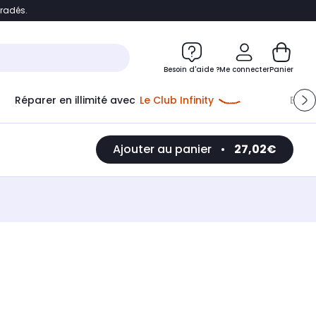
bradés.
e
Accéder directement au chatbot
Besoin d'aide ?
Me connecter
Panier
Réparer en illimité avec
Le Club Infinity
Econ
Ajouter au panier
•
27,02€