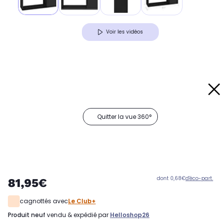
Voir les vidéos
Quitter la vue 360°
dont 0,68€
d'éco-part.
81,95€
cagnottés avec
Le Club+
produit neuf
vendu & expédié par
Helloshop26