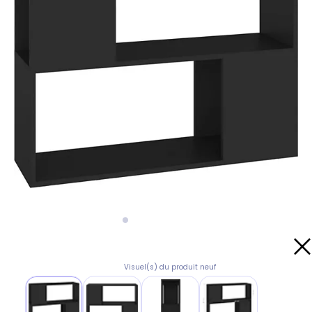
Visuel(s) du produit neuf