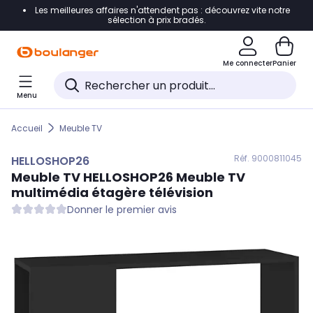
Les meilleures affaires n'attendent pas : découvrez vite notre
Accéder directement à la navigation
sélection à prix bradés.
Accéder directement au contenu
Me connecter
Panier
Accéder directement au pied de page
Menu
Accéder directement au chatbot
Accueil
Meuble TV
Réf. 900
0811045
HELLOSHOP26
Meuble TV
HELLOSHOP26
Meuble TV
multimédia étagère télévision
Donner le premier avis