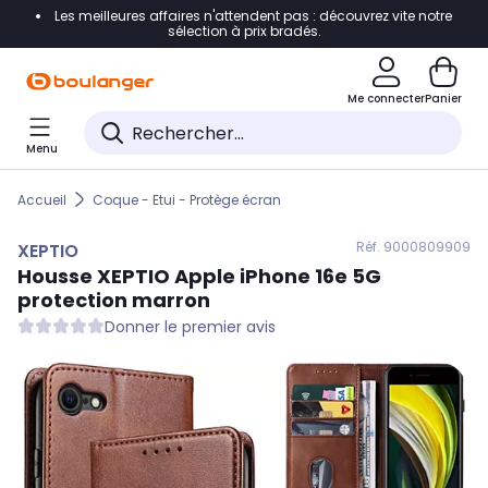
Les meilleures affaires n'attendent pas : découvrez vite notre
Accéder directement à la navigation
sélection à prix bradés.
Accéder directement au contenu
Me connecter
Panier
Accéder directement au pied de page
Menu
Accéder directement au chatbot
Accueil
Coque - Etui - Protège écran
Réf. 900
0809909
XEPTIO
Housse
XEPTIO
Apple iPhone 16e 5G
protection marron
Donner le premier avis