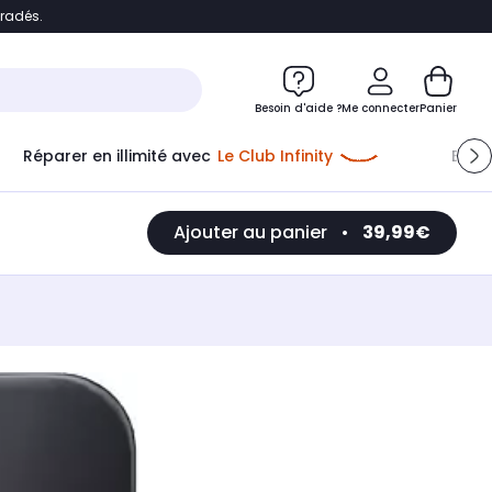
bradés.
e
Accéder directement au chatbot
Besoin d'aide ?
Me connecter
Panier
Réparer en illimité avec
Le Club Infinity
Econ
Ajouter au panier
•
39,99€