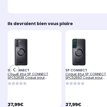
Ils devraient bien vous plaire
SP CONNECT
SP CONNECT
Coque étui SP CONNECT
Coque étui SP CONNECT
SPC52638 Coque pour
SPC52650 Coque pour
téléphone SPC+ S21
téléphone SPC+ S22
currentPrice
currentPrice
37,99€
37,99€