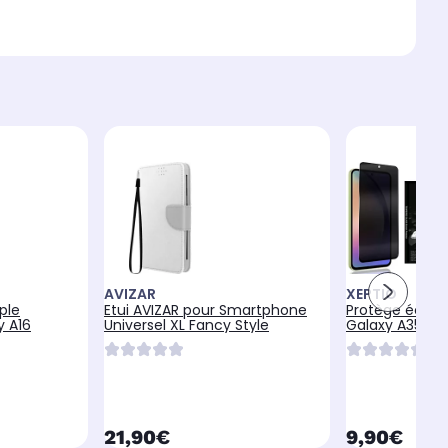
AVIZAR
XEPTIO
ple
Etui AVIZAR pour Smartphone
Protège écra
y A16
Universel XL Fancy Style
Galaxy A35 5G 
currentPrice
currentPr
21,90€
9,90€