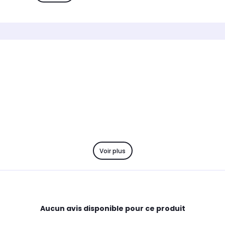
Type de protection
Type de
Coque étui
Etui
Marque compatible
Marque
Samsung
Univers
Modèle compatible 1
Modèle 
Samsung Galaxy S22
Univer
Coloris extérieur
Coloris 
Noir
Trans
Voir plus
Aucun avis disponible pour ce produit