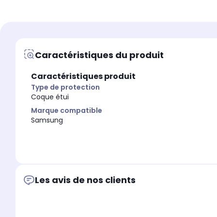
Type de protection
Type de protection
Protection écran
Coque étui
Marque compatible
Marque compatible
Samsung
Samsung
Caractéristiques du produit
Modèle compatible 1
Modèle compatible 1
Samsung S24 FE
Samsung Galaxy S24
Caractéristiques produit
Coloris extérieur
Coloris extérieur
Transparent
Noir
Type de protection
Coque étui
Marque compatible
Samsung
Les avis de nos clients