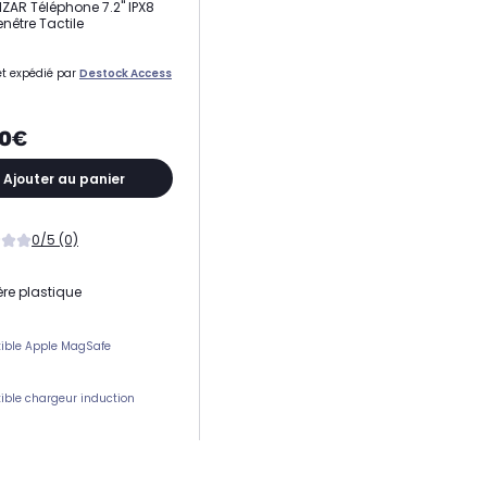
VIZAR Téléphone 7.2" IPX8
nêtre Tactile
t expédié par
Destock Access
90€
Ajouter au panier
0/5 (0)
re plastique
ible Apple MagSafe
ble chargeur induction
ement(s) carte(s)