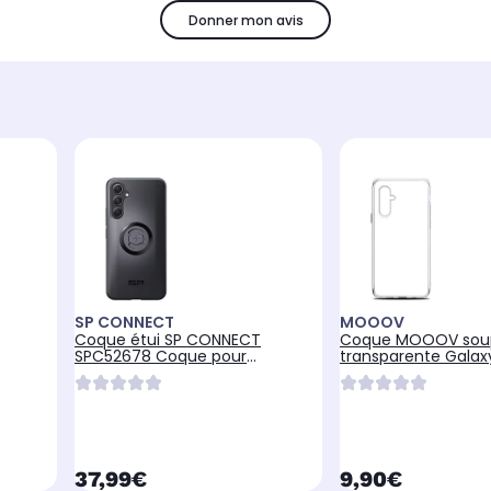
Donner mon avis
SP CONNECT
MOOOV
Coque étui SP CONNECT
Coque MOOOV sou
SPC52678 Coque pour
transparente Galax
téléphone SPC+ A54
currentPrice
currentPrice
37,99€
9,90€