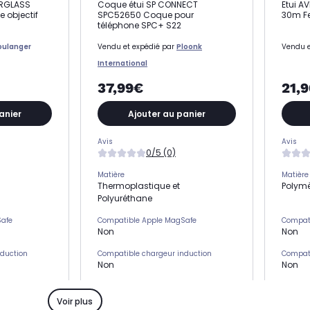
ERGLASS
Coque étui SP CONNECT
Etui A
 objectif
SPC52650 Coque pour
30m Fe
téléphone SPC+ S22
oulanger
Vendu et expédié par
Ploonk
Vendu e
International
37,99€
21,
anier
Ajouter au panier
Avis
Avis
0/5 (0)
Matière
Matière
Thermoplastique et
Polymè
Polyuréthane
Safe
Compatible Apple MagSafe
Compat
Non
Non
nduction
Compatible chargeur induction
Compati
Non
Non
s)
Emplacement(s) carte(s)
Emplac
Non
Non
Voir plus