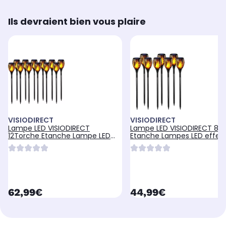
Ils devraient bien vous plaire
VISIODIRECT
VISIODIRECT
Lampe LED VISIODIRECT
Lampe LED VISIODIRECT 8T
12Torche Etanche Lampe LED
Etanche Lampes LED effet
effet Flammes
Flammes
currentPrice
currentPrice
62,99€
44,99€