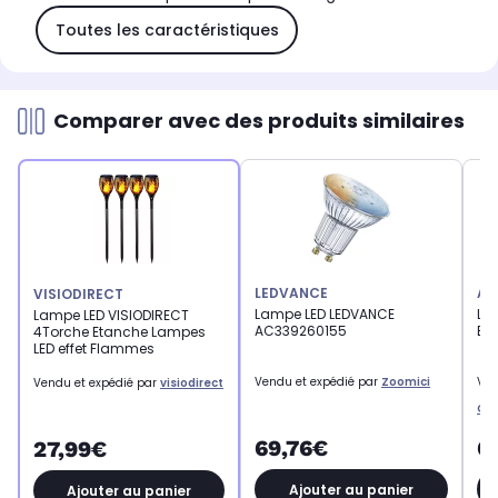
Toutes les caractéristiques
Comparer avec des produits similaires
LEDVANCE
AL
VISIODIRECT
Lampe LED LEDVANCE
La
Lampe LED VISIODIRECT
AC339260155
BUL
4Torche Etanche Lampes
LED effet Flammes
Vendu et expédié par
Zoomici
Ven
Vendu et expédié par
visiodirect
Gr
69,76€
6
27,99€
Ajouter au panier
Ajouter au panier