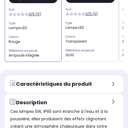
Avis
Avi
Avis
0/5 (0)
0/5 (0)
Type
Typ
Type
Lampe LED
La
Lampe LED
Coloris
Col
Coloris
Transparent
Bl
Rouge
Référence ampoule
Réf
Référence ampoule
GU10
No
Ampoule intégrée
Caractéristiques du produit
Description
Ces lampes 5W, IP65 sont étanche à l'eau et à la
poussière, elles produisent des effets clignotant
créant une atmosphère chaleureuse dans votre