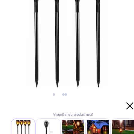
Visuel(s) du produit neuf