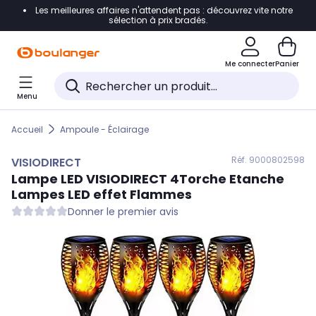
Les meilleures affaires n'attendent pas : découvrez vite notre
Accéder directement à la navigation
sélection à prix bradés.
Accéder directement au contenu
Me connecter
Panier
Accéder directement au pied de page
Menu
Accéder directement au chatbot
Accueil
Ampoule - Éclairage
Réf. 900
0802598
VISIODIRECT
Lampe LED
VISIODIRECT
4Torche Etanche
Lampes LED effet Flammes
Donner le premier avis