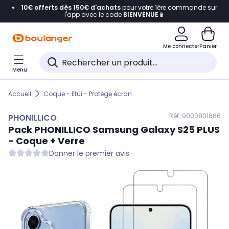
10€ offerts dès 150€ d'achats
pour votre 1ère commande sur
Accéder directement à la navigation
l'app avec le code
BIENVENUE📱
Accéder directement au contenu
Me connecter
Panier
Accéder directement au pied de page
Menu
Accéder directement au chatbot
Accueil
Coque - Etui - Protège écran
Réf. 900
0801866
PHONILLICO
Pack
PHONILLICO
Samsung Galaxy S25 PLUS
- Coque + Verre
Donner le premier avis