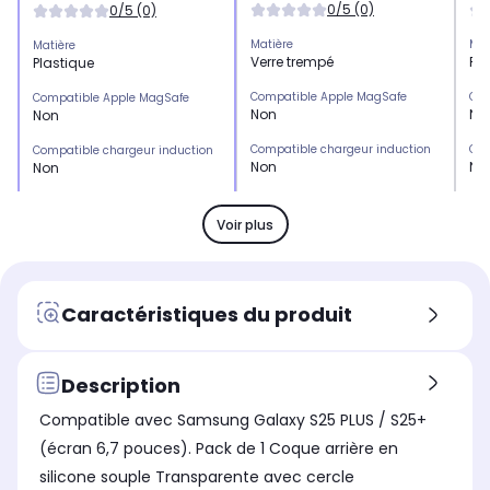
0/5 (0)
0/5 (0)
Matière
Mat
Matière
Verre trempé
Pla
Plastique
Compatible Apple MagSafe
Com
Compatible Apple MagSafe
Non
No
Non
Compatible chargeur induction
Com
Compatible chargeur induction
Non
No
Non
Emplacement(s) carte(s)
Emp
Emplacement(s) carte(s)
Non
No
Non
Voir plus
Type de protection
Typ
Type de protection
Protection écran
Co
Pack
Marque compatible
Mar
Marque compatible
Caractéristiques du produit
Samsung
Sa
Samsung
Modèle compatible 1
Mod
Modèle compatible 1
Samsung Galaxy S25 Plus
Sa
Samsung Galaxy S25 Plus
Description
Coloris extérieur
Col
Coloris extérieur
Compatible avec Samsung Galaxy S25 PLUS / S25+
Transparent
Tr
Transparent
(écran 6,7 pouces). Pack de 1 Coque arrière en
silicone souple Transparente avec cercle