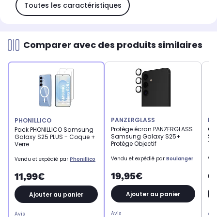
Toutes les caractéristiques
Comparer avec des produits similaires
PANZERGLASS
PH
PHONILLICO
Protège écran PANZERGLASS
Co
Pack PHONILLICO Samsung
Samsung Galaxy S25+
Sa
Galaxy S25 PLUS - Coque +
Protège Objectif
TP
Verre
Vendu et expédié par
Boulanger
Ven
Vendu et expédié par
Phonillico
19,95€
6
11,99€
Ajouter au panier
Ajouter au panier
Avis
Avi
Avis