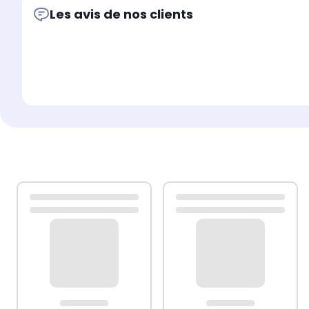
Recherchez et utilisez des vis et des chevilles adaptées 
Les avis de nos clients
Si vous n'êtes pas sûr, demandez conseil à un profession
Lisez et suivez attentivement chaque étape des instruct
Chaque produit est livré avec un manuel de montage da
Couleur : chêne fumé
Matériau : bois d'ingénierie
La livraison contient :
2 x meuble TV : 80 x 30 x 30 cm (L x l x H)
2 x meuble TV : 100 x 30 x 30 cm (L x l x H)