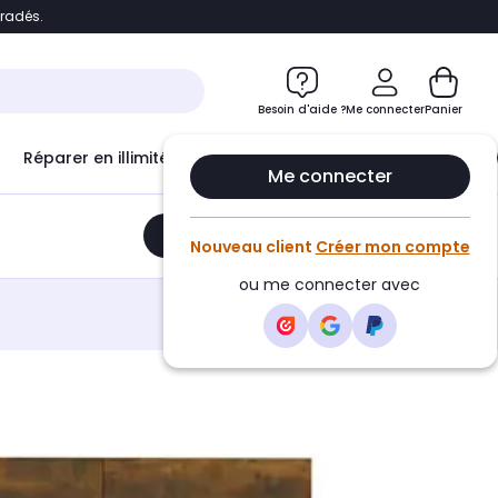
bradés.
e
Accéder directement au chatbot
Besoin d'aide ?
Me connecter
Panier
Réparer en illimité avec
Le Club Infinity
Econ
Me connecter
Ajouter au panier
•
318,95€
Nouveau client
Créer mon compte
ou me connecter avec