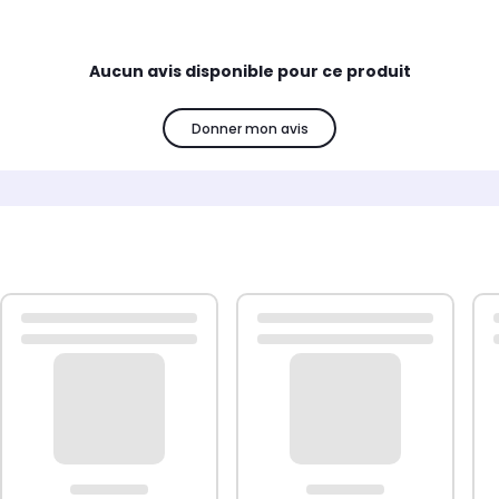
à vos murs.
nel.
Aucun avis disponible pour ce produit
ions.
Donner mon avis
ns la boîte pour un montage facile.