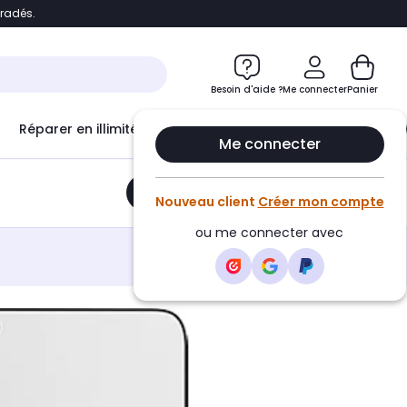
bradés.
e
Accéder directement au chatbot
Besoin d'aide ?
Me connecter
Panier
Réparer en illimité avec
Le Club Infinity
Econ
Me connecter
Ajouter au panier
•
21,90€
Nouveau client
Créer mon compte
ou me connecter avec