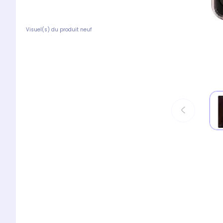
Visuel(s) du produit neuf