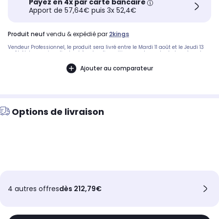
Payez en 4x par carte bancaire
Apport de 57,64€ puis 3x 52,4€
produit neuf
vendu & expédié par
2kings
Vendeur Professionnel, le produit sera livré entre le Mardi 11 août et le Jeudi 13
août. Notre service client est à votre disposition avant, pendant et après votre
commande. A bientôt sur 2KINGS.
Ajouter au comparateur
Options de livraison
4 autres offres
dès 212,79€