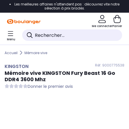
Les meilleures affaires n'attendent pas : découvrez vite notre
Accéder directement à la navigation
sélection à prix bradés.
Accéder directement au contenu
Me connecter
Panier
Accéder directement au pied de page
Menu
Accéder directement au chatbot
Accueil
Mémoire vive
Réf. 900
0775538
KINGSTON
Mémoire vive
KINGSTON
Fury Beast 16 Go
DDR4 3600 Mhz
Donner le premier avis