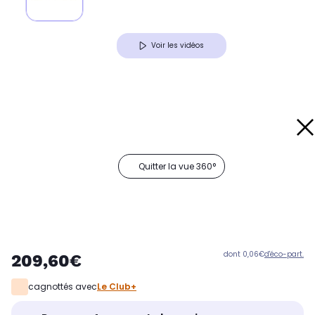
Voir les vidéos
Quitter la vue 360°
dont 0,06€
d'éco-part.
209,60€
cagnottés avec
Le Club+