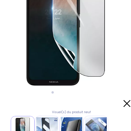
Visuel(s) du produit neuf