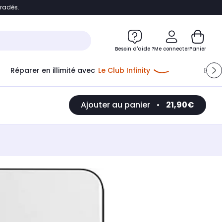
bradés.
e
Accéder directement au chatbot
Besoin d'aide ?
Me connecter
Panier
Réparer en illimité avec
Le Club Infinity
Econ
Ajouter au panier
•
21,90€