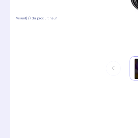
Visuel(s) du produit neuf