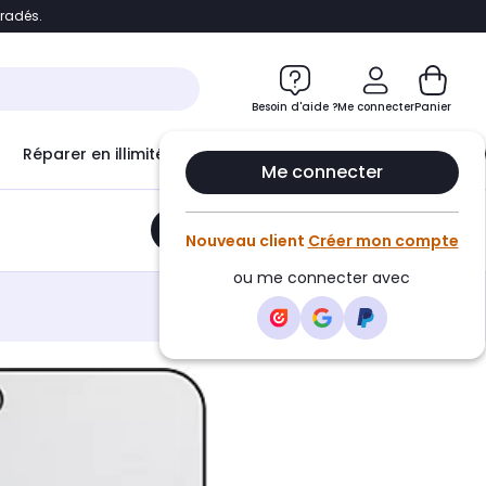
bradés.
e
Accéder directement au chatbot
Besoin d'aide ?
Me connecter
Panier
Réparer en illimité avec
Le Club Infinity
Econ
Me connecter
Ajouter au panier
•
21,90€
Nouveau client
Créer mon compte
ou me connecter avec