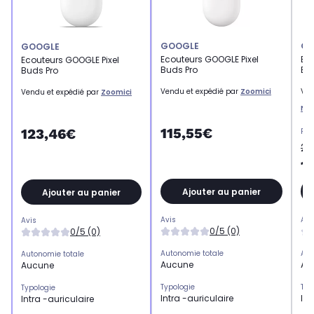
GOOGLE
GO
GOOGLE
Ecouteurs GOOGLE Pixel
Ec
Ecouteurs GOOGLE Pixel
Buds Pro
Bu
Buds Pro
Vendu et expédié par
Zoomici
Ven
Vendu et expédié par
Zoomici
Ne
115,55€
123,46€
Pri
22
1
Ajouter au panier
Ajouter au panier
Avis
Avi
Avis
0/5 (0)
0/5 (0)
Autonomie totale
Aut
Autonomie totale
Aucune
Au
Aucune
Typologie
Typ
Typologie
Intra -auriculaire
Int
Intra -auriculaire