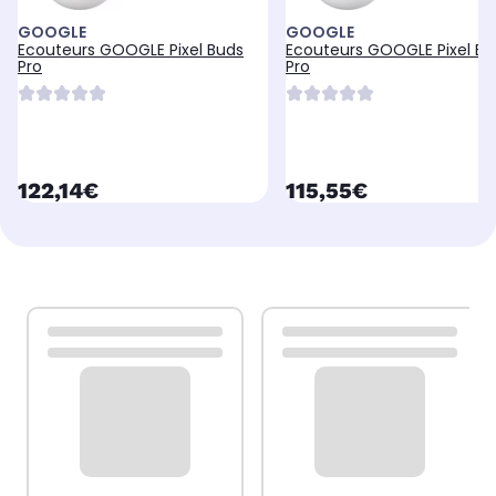
GOOGLE
GOOGLE
Ecouteurs GOOGLE Pixel Buds
Ecouteurs GOOGLE Pixel Bu
Pro
Pro
currentPrice
currentPrice
122,14€
115,55€