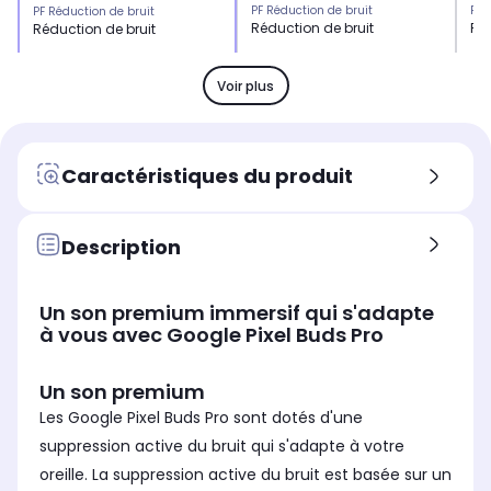
PF Réduction de bruit
PF 
PF Réduction de bruit
Réduction de bruit
Réd
Réduction de bruit
Kit mains libres
Kit
Kit mains libres
Oui
Ou
Oui
Voir plus
PF contrôle
PF 
PF contrôle
Contrôlez les appels et la
Con
Contrôlez les appels et la
musique
mu
musique
Caractéristiques du produit
Confort d'écoute
Con
Confort d'écoute
intra-auriculaire
int
intra-auriculaire
Autonomie totale
Aut
Description
Autonomie totale
Aucune
Au
Aucune
Autonomie des écouteurs
Aut
Autonomie des écouteurs
Un son premium immersif qui s'adapte
Aucune
Au
Aucune
à vous avec Google Pixel Buds Pro
Temps de charge des écouteurs
Tem
Temps de charge des écouteurs
Non concerné
No
Non concerné
Un son premium
Charge rapide des écouteurs
Cha
Charge rapide des écouteurs
Les Google Pixel Buds Pro sont dotés d'une
Non communiqué
No
Non communiqué
suppression active du bruit qui s'adapte à votre
oreille. La suppression active du bruit est basée sur un