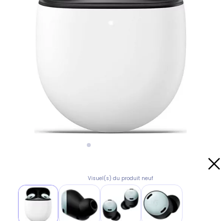
Visuel(s) du produit neuf