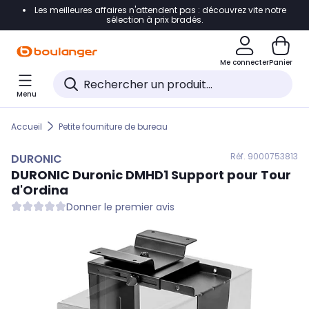
Les meilleures affaires n'attendent pas : découvrez vite notre
Accéder directement à la navigation
sélection à prix bradés.
Accéder directement au contenu
Me connecter
Panier
Accéder directement au pied de page
Menu
Accéder directement au chatbot
Accueil
Petite fourniture de bureau
Réf. 900
0753813
DURONIC
DURONIC
Duronic DMHD1 Support pour Tour
d'Ordina
Donner le premier avis