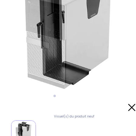
Visuel(s) du produit neuf