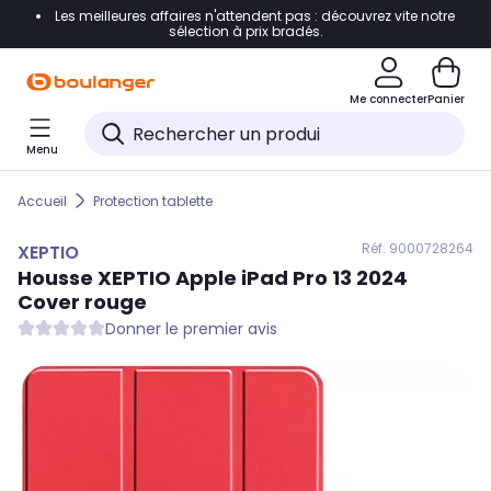
Les meilleures affaires n'attendent pas : découvrez vite notre
Accéder directement à la navigation
sélection à prix bradés.
Accéder directement au contenu
Me connecter
Panier
Accéder directement au pied de page
Menu
Accéder directement au chatbot
Accueil
Protection tablette
Réf. 900
0728264
XEPTIO
Housse
XEPTIO
Apple iPad Pro 13 2024
Cover rouge
Donner le premier avis