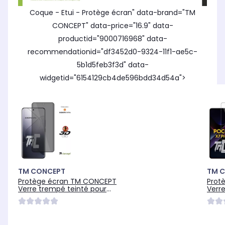
Coque - Etui - Protège écran" data-brand="TM
CONCEPT" data-price="16.9" data-
productid="9000716968" data-
recommendationid="df3452d0-9324-11f1-ae5c-
5b1d5feb3f3d" data-
widgetid="6154129cb4de596bdd34d54a">
TM CONCEPT
TM 
Protège écran TM CONCEPT
Prot
Verre trempé teinté pour
Verr
Xiaomi 14 Pro
X7 P