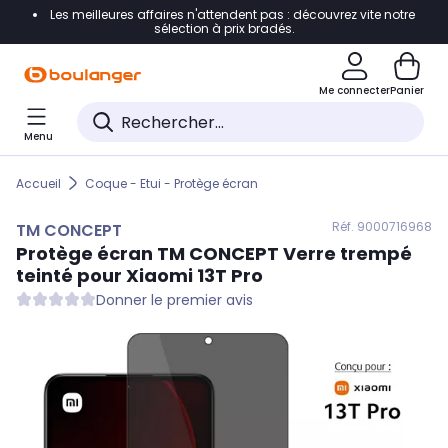
Les meilleures affaires n'attendent pas : découvrez vite notre
Accéder directement à la navigation
sélection à prix bradés.
Accéder directement au contenu
Me connecter
Panier
Accéder directement au pied de page
Menu
Accéder directement au chatbot
Accueil
Coque - Etui - Protège écran
Réf. 900
0716968
TM CONCEPT
Protège écran
TM CONCEPT
Verre trempé
teinté pour Xiaomi 13T Pro
Donner le premier avis