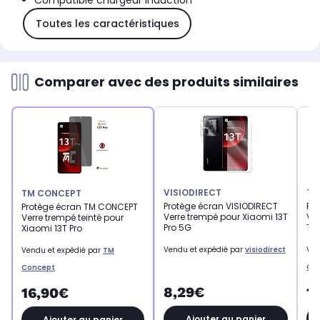
Compatible chargeur induction
Toutes les caractéristiques
Comparer avec des produits similaires
VISIODIRECT
TM
TM CONCEPT
Protège écran VISIODIRECT
Pr
Protège écran TM CONCEPT
Verre trempé pour Xiaomi 13T
Ver
Verre trempé teinté pour
Pro 5G
TM
Xiaomi 13T Pro
Vendu et expédié par
visiodirect
Ven
Vendu et expédié par
TM
Co
Concept
8,29€
1
16,90€
Ajouter au panier
Ajouter au panier