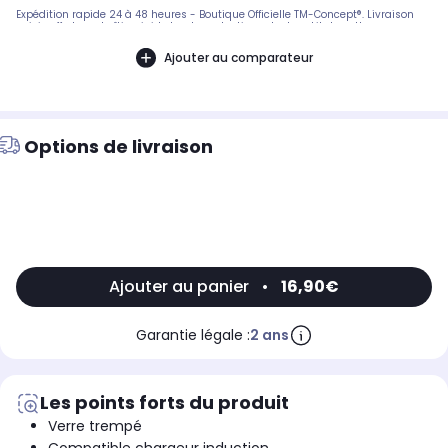
Expédition rapide 24 à 48 heures - Boutique Officielle TM-Concept®. Livraison
suivie offerte en boîtier rigide haute protection. - Inclus : kit de nettoyage
complet + notice de pose en français. SAV réactif basé en France.
Ajouter au comparateur
Options de livraison
Ajouter au panier
•
16,90€
Garantie légale :
2 ans
Les points forts du produit
Verre trempé