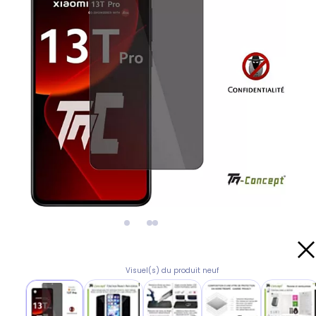
Visuel(s) du produit neuf