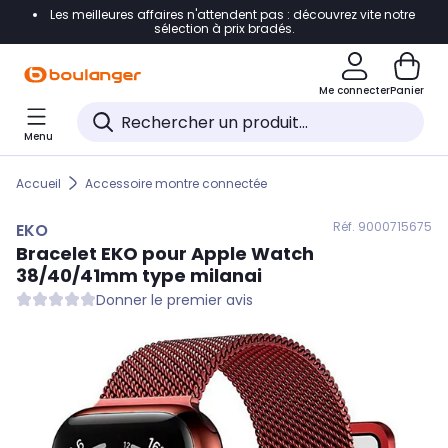
Les meilleures affaires n'attendent pas : découvrez vite notre
Accéder directement à la navigation
sélection à prix bradés.
Accéder directement au contenu
Me connecter
Panier
Accéder directement au pied de page
Menu
Accéder directement au chatbot
Accueil
Accessoire montre connectée
Réf. 900
0715675
EKO
Bracelet
EKO
pour Apple Watch
38/40/41mm type milanai
Donner le premier avis