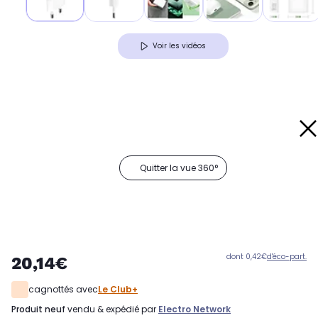
Voir les vidéos
Quitter la vue 360°
dont 0,42€
d'éco-part.
20,14€
cagnottés avec
Le Club+
produit neuf
vendu & expédié par
Electro Network