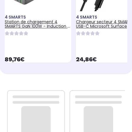
4 SMARTS
4 SMARTS
Station de chargement 4
Chargeur secteur 4 SMART
SMARTS GaN 100W - Induction +
USB-C Microsoft Surface
4x USB-C + 2x USB
Recharge Rapide
currentPrice
currentPrice
89,76€
24,86€