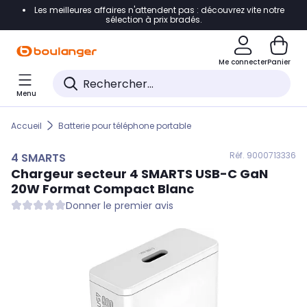
Les meilleures affaires n'attendent pas : découvrez vite notre
Accéder directement à la navigation
sélection à prix bradés.
Accéder directement au contenu
Me connecter
Panier
Accéder directement au pied de page
Menu
Accéder directement au chatbot
Accueil
Batterie pour téléphone portable
Réf. 900
0713336
4 SMARTS
Chargeur secteur
4 SMARTS
USB-C GaN
20W Format Compact Blanc
Donner le premier avis