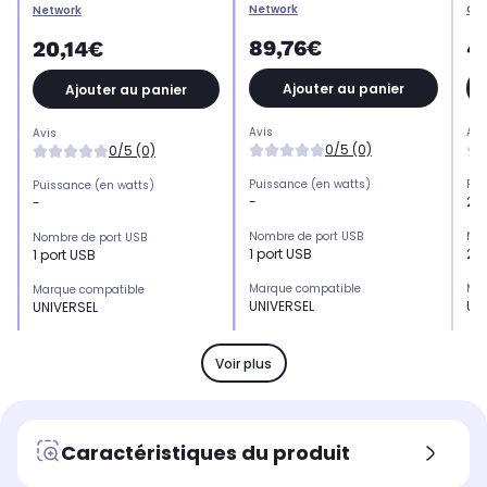
Network
CO
Network
89,76€
4
20,14€
Ajouter au panier
Ajouter au panier
Avis
Avi
Avis
0/5 (0)
0/5 (0)
Puissance (en watts)
Pui
Puissance (en watts)
-
21
-
Nombre de port USB
Nom
Nombre de port USB
1 port USB
2 p
1 port USB
Marque compatible
Mar
Marque compatible
UNIVERSEL
UN
UNIVERSEL
Puissance (en watts)
Pui
Puissance (en watts)
-
21
-
Voir plus
Catégorie
Cat
Catégorie
Station de chargement
Ch
Chargeur secteur
Caractéristiques du produit
Type de charge
Typ
Type de charge
Chargeur induction
Bat
Chargeur secteur