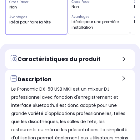
Cross Fader
Cro
Cross Fader
Non
No
Non
Avantages
Ava
Avantages
Idéale pour une première
Fon
Idéal pour faire la fête
installation
Caractéristiques du produit
Description
Le Pronomic DX-50 USB MKII est un mixeur DJ
professionnel avec fonction d'enregistrement et
interface Bluetooth. Il est donc adapté pour une
grande variété d'applications professionnelles, telles
que les discothèques, les salles de fête, les
restaurants ou même les présentations. La simplicité
d'utilisation permet également aux utilisateurs moins