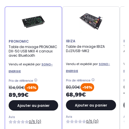
IBIZA
IB
PRONOMIC
Table de mixage IBIZA
Ta
Table de mixage PRONOMIC
DJ21USB-MK2
AI
DX-50 USB MKII 4 canaux
avec Bluetooth
Vendu et expédié par
SONO-
Ven
Vendu et expédié par
SONO-
ENERGIE
ENE
ENERGIE
Prix de référence
Pri
Prix de référence
80,99€
91
104,99€
-14%
-14%
68,99€
7
89,99€
Ajouter au panier
Ajouter au panier
Avis
Avi
Avis
0/5 (0)
0/5 (0)