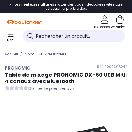
Les meilleures affaires n'attendent pas : découvrez vite notre
Accéder directement à la navigation
sélection à prix bradés.
Accéder directement au contenu
Me connecter
Panier
Accéder directement au pied de page
Menu
Accéder directement au chatbot
Accueil
Sono - Jeux de lumière
Réf. 900
0696242
PRONOMIC
Table de mixage
PRONOMIC
DX-50 USB MKII
4 canaux avec Bluetooth
Donner le premier avis