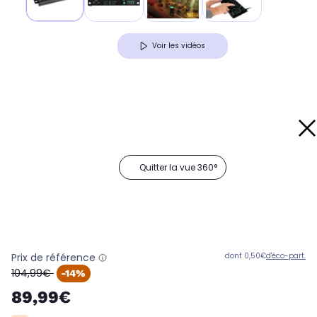
Voir les vidéos
Quitter la vue 360°
Prix de référence
dont 0,50€
d'éco-part.
oldPrice
104,99€
-14%
89,99€