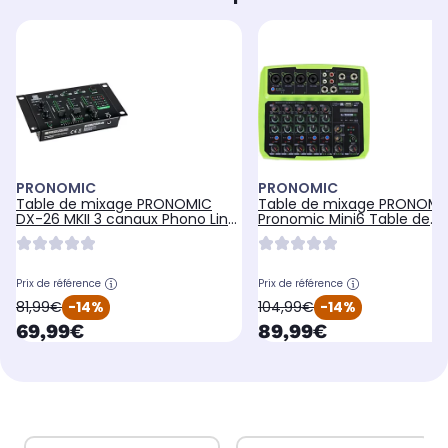
PRONOMIC
PRONOMIC
Table de mixage PRONOMIC
Table de mixage PRONOMI
DX-26 MKII 3 canaux Phono Line
Pronomic Mini6 Table de
USB 32Go
mixage USB à 6 c
Prix de référence
Prix de référence
oldPrice
oldPrice
81,99€
-14%
104,99€
-14%
currentPrice
currentPrice
69,99€
89,99€