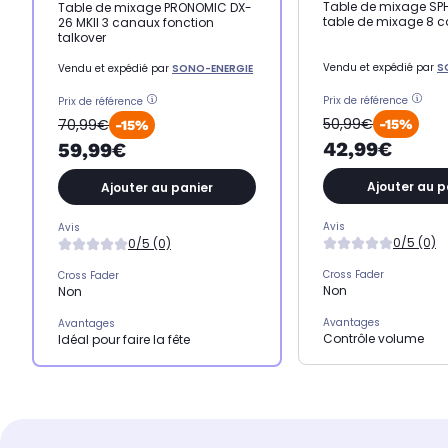
Table de mixage SPH
Table de mixage PRONOMIC DX-
table de mixage 8 
26 MKII 3 canaux fonction
talkover
Vendu et expédié par
S
Vendu et expédié par
SONO-ENERGIE
Prix de référence
Prix de référence
50,99€
70,99€
-15%
-15%
42,99€
59,99€
Ajouter au p
Ajouter au panier
Avis
Avis
0/5 (0)
0/5 (0)
Cross Fader
Cross Fader
Non
Non
Avantages
Avantages
Contrôle volume
Idéal pour faire la fête