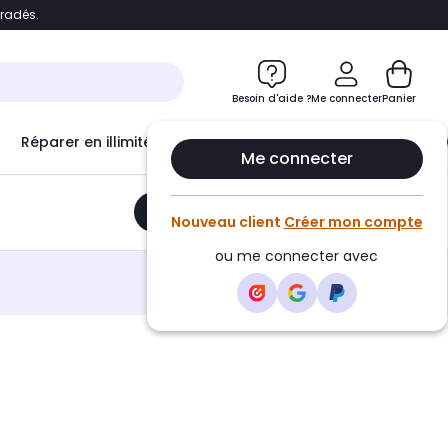
bradés.
e
Accéder directement au chatbot
Besoin d'aide ?
Me connecter
Panier
Réparer en illimité avec
Le Club Infinity
Econ
Me connecter
Ajouter au panier
•
59,99€
Nouveau client
Créer mon compte
ou me connecter avec