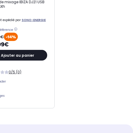
de mixage IBIZA DJ21 USB
oth
t expédié par
SONO-ENERGIE
référence
9€
-14%
99€
Ajouter au panier
0/5 (0)
ader
ges