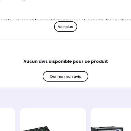
t le volume et le crossfader peuvent être réglés. Très pratique
Voir plus
avec réglage du volume et fonction talk over. La touche de ce 
Aucun avis disponible pour ce produit
sur une étagère ou une installation fixe.
Donner mon avis
nvaincantes!
er doux 45 mm
x canal line/phono (RCA) à sensibilité d'entrée commutative
sques, prise de microphone pour réglage de niveau
 niveau LED en 5 parties, bouton de volume master