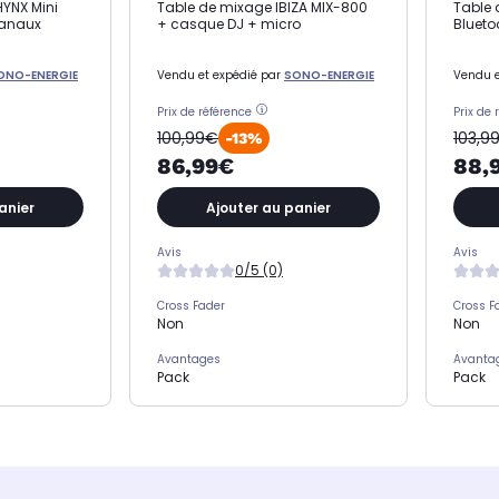
YNX Mini
Table de mixage IBIZA MIX-800
Table 
canaux
+ casque DJ + micro
Blueto
ONO-ENERGIE
Vendu et expédié par
SONO-ENERGIE
Vendu e
Prix de référence
Prix de 
100,99€
103,9
-13%
86,99€
88,
anier
Ajouter au panier
Avis
Avis
0/5 (0)
Cross Fader
Cross F
Non
Non
Avantages
Avanta
Pack
Pack