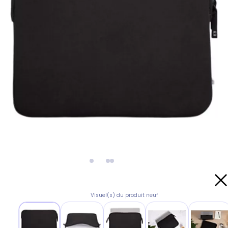
Visuel(s) du produit neuf