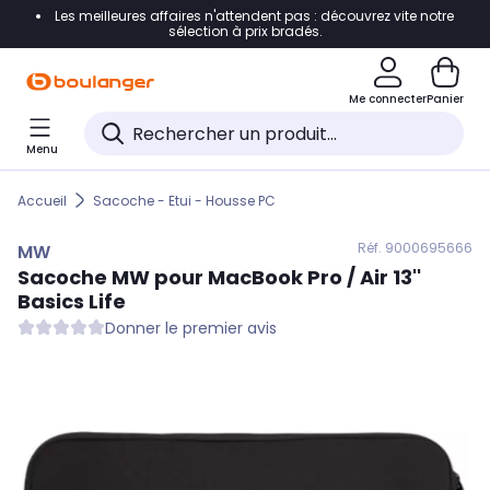
Les meilleures affaires n'attendent pas : découvrez vite notre
Accéder directement à la navigation
sélection à prix bradés.
Accéder directement au contenu
Me connecter
Panier
Accéder directement au pied de page
Menu
Accéder directement au chatbot
Accueil
Sacoche - Etui - Housse PC
Réf. 900
0695666
MW
Sacoche
MW
pour MacBook Pro / Air 13''
Basics Life
Donner le premier avis