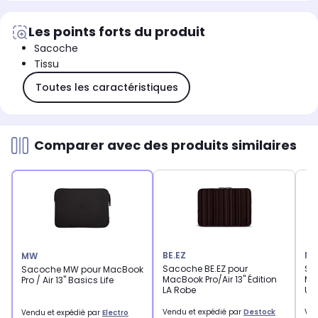
Les points forts du produit
Sacoche
Tissu
Toutes les caractéristiques
Comparer avec des produits similaires
BE.EZ
NA
MW
Sacoche BE.EZ pour
Sa
Sacoche MW pour MacBook
MacBook Pro/Air 13" Édition
Mac
Pro / Air 13'' Basics Life
LA Robe
Ult
Vendu et expédié par
Destock
Ven
Vendu et expédié par
Electro