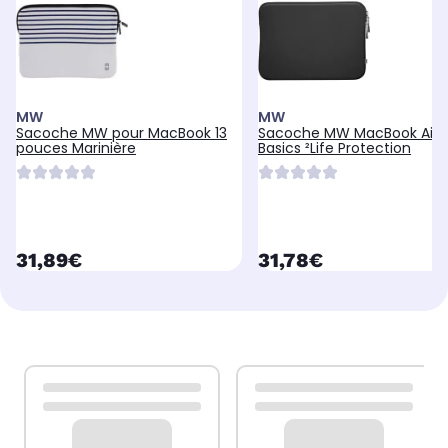
MW
MW
Sacoche MW pour MacBook 13
Sacoche MW MacBook Air 1
pouces Marinière
Basics ²Life Protection
currentPrice
currentPrice
31,89€
31,78€