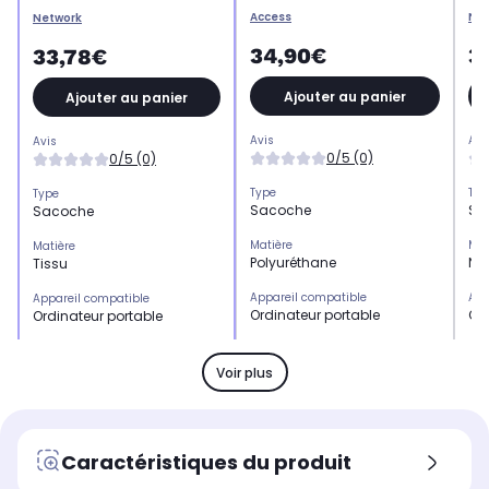
Access
Ne
Network
34,90€
3
33,78€
Ajouter au panier
Ajouter au panier
Avis
Avi
Avis
0/5 (0)
0/5 (0)
Type
Typ
Type
Sacoche
Sa
Sacoche
Matière
Mat
Matière
Polyuréthane
Ny
Tissu
Appareil compatible
App
Appareil compatible
Ordinateur portable
Ord
Ordinateur portable
Coloris extérieur
Col
Coloris extérieur
Marron
Ver
Noir
Voir plus
Poids
Poi
Poids
200 g
37
250 g
Caractéristiques du produit