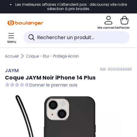
Les meilleures affaires n'attendent pas : découvrez vite notre
Accéder directement à la navigation
sélection à prix bradés.
Accéder directement au contenu
Me connecter
Panier
Accéder directement au pied de page
Menu
Accéder directement au chatbot
Accueil
Coque - Etui - Protège écran
Réf. 900
0694985
JAYM
Coque
JAYM
Noir iPhone 14 Plus
Donner le premier avis