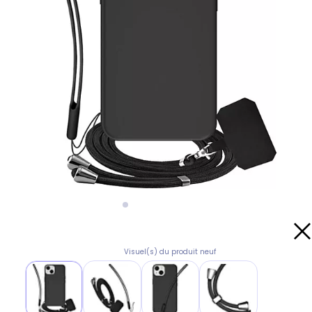
Visuel(s) du produit neuf