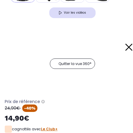
Voir les vidéos
Quitter la vue 360°
Prix de référence
oldPrice
24,90€
-40%
14,90€
cagnottés avec
Le Club+