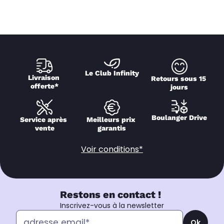
Le Club Infinity
Livraison 
Retours sous 15 
offerte*
jours
Boulanger Drive
Service après 
Meilleurs prix 
vente
garantis
Voir conditions*
Restons en contact !
Inscrivez-vous à la newsletter
Ok