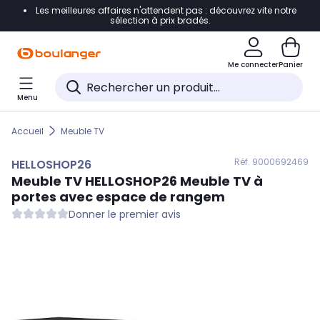
Les meilleures affaires n'attendent pas : découvrez vite notre
Accéder directement à la navigation
sélection à prix bradés.
Accéder directement au contenu
Me connecter
Panier
Accéder directement au pied de page
Menu
Accéder directement au chatbot
Accueil
Meuble TV
Réf. 900
0692469
HELLOSHOP26
Meuble TV
HELLOSHOP26
Meuble TV à
portes avec espace de rangem
Donner le premier avis