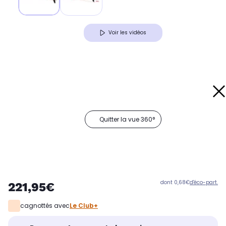
Voir les vidéos
Quitter la vue 360°
dont 0,68€
d'éco-part.
221,95€
cagnottés avec
Le Club+