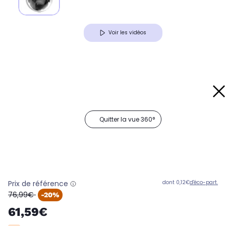
Voir les vidéos
Quitter la vue 360°
Prix de référence
dont 0,12€
d'éco-part.
oldPrice
76,99€
-20%
61,59€