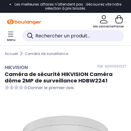
Les meilleures affaires n'attendent pas : découvrez vite notre
Accéder directement à la navigation
sélection à prix bradés.
Accéder directement au contenu
Me connecter
Panier
Accéder directement au pied de page
Menu
Accéder directement au chatbot
Accueil
Caméra de surveillance
Réf. 900
0691037
HIKVISION
Caméra de sécurité
HIKVISION
Caméra
dôme 2MP de surveillance HDBW2241
Donner le premier avis