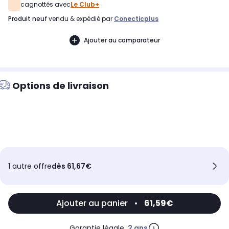
cagnottés avec
Le Club+
produit neuf
vendu & expédié par
Conecticplus
Ajouter au comparateur
Options de livraison
1 autre offre
dès 61,67€
Ajouter au panier
•
61,59€
Garantie légale :
2 ans