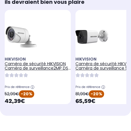
Ils devraient bien vous plaire
HIKVISION
HIKVISION
Caméra de sécurité HIKVISION
Caméra de sécurité HIKVIS
Caméra de surveillance2MP DS-
Caméra de surveillance 5
2CE16D0T-IR
PoC 2CE16H0T
Prix de référence
Prix de référence
oldPrice
oldPrice
52,99€
-20%
81,99€
-20%
currentPrice
currentPrice
42,39€
65,59€