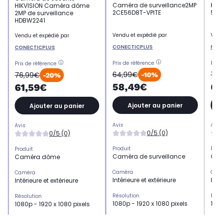
Caméra de surveillance2MP
HI
HIKVISION Caméra dôme
2CE56D8T-VPITE
5M
2MP de surveillance
HDBW2241
Vendu et expédié par
Ven
Vendu et expédié par
CONECTICPLUS
Ne
CONECTICPLUS
Prix de référence
Pri
Prix de référence
64,99€
76
76,99€
-10%
-20%
58,49€
6
61,59€
Ajouter au panier
Ajouter au panier
Avis
Avi
Avis
0/5 (0)
0/5 (0)
Produit
Pro
Produit
Caméra de surveillance
Ca
Caméra dôme
Caméra
Ca
Caméra
Intérieure et extérieure
Int
Intérieure et extérieure
Résolution
Rés
Résolution
1080p - 1920 x 1080 pixels
108
1080p - 1920 x 1080 pixels
Technologie utilisée
Tec
Technologie utilisée