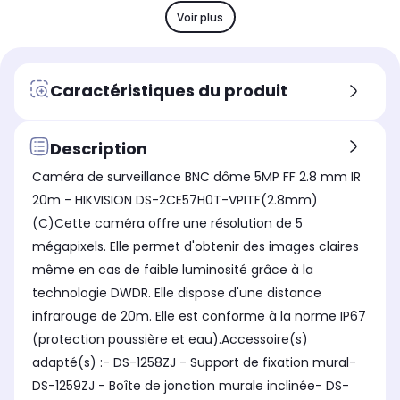
Wi-Fi et Ethernet
Wi-
Wi-Fi et Ethernet
Voir plus
Autonomie
Aut
Autonomie
Jusqu'à 10 ans
Ju
Jusqu'à 10 ans
Taille de l'écran
Tail
Taille de l'écran
Caractéristiques du produit
Non
No
Non
Usage
Us
Usage
Permet de contrôler votre
Per
Permet de contrôler votre
Description
maison à distance
ma
maison à distance
Caméra de surveillance BNC dôme 5MP FF 2.8 mm IR
Utilisation
Uti
Utilisation
20m - HIKVISION DS-2CE57H0T-VPITF(2.8mm)
Connectée
Co
Connectée
(C)Cette caméra offre une résolution de 5
Fonctionne
Fon
Fonctionne
Sur secteur ou USB
Sur
Sur secteur ou USB
mégapixels. Elle permet d'obtenir des images claires
même en cas de faible luminosité grâce à la
Wifi
Wifi
Wifi
Non
No
Non
technologie DWDR. Elle dispose d'une distance
infrarouge de 20m. Elle est conforme à la norme IP67
(protection poussière et eau).Accessoire(s)
adapté(s) :- DS-1258ZJ - Support de fixation mural-
DS-1259ZJ - Boîte de jonction murale inclinée- DS-