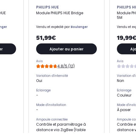
PHILIPS HUE
PHILIPS H
HUE
Module PHILIPS HUE Bridge
Module PHI
5M
nger
Vendu et expédié par
Boulanger
Vendu et ex
51,99€
19,99
er
Ajouter au panier
Aj
Avis
Avis
4.8/5 (12)
Variation d'intensité
Variation d'
Oui
Non
Eclairage
Eclairage
-
Couleur
Mode d'installation
Mode d'insta
-
À poser
Ampoule connectée
Ampoule co
Contrôle et paramétrage à
Contrôle 
distance via ZigBee (faible
distance v
consommation sûre et fiable