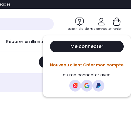
bradés.
e
Accéder directement au chatbot
Besoin d'aide ?
Me connecter
Panier
Réparer en illimité avec
Le Club Infinity
Econ
Me connecter
Ajouter au panier
•
86,99€
Nouveau client
Créer mon compte
ou me connecter avec