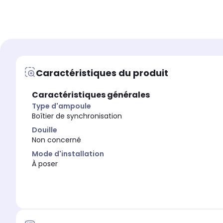
Connexion
Connexion
-
-
Classe énergétique
Classe énergétique
Caractéristiques du produit
A
Non concerné
Créez votre ambiance
Créez votre ambiance
Caractéristiques générales
Oui
Oui
Type d'ampoule
Variation couleurs
Variation couleurs
Boîtier de synchronisation
Oui
Oui
Douille
Non concerné
Mode d'installation
À poser