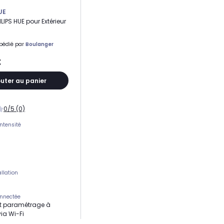
UE
LIPS HUE pour Extérieur
pédié par
Boulanger
€
outer au panier
0/5 (0)
intensité
llation
nnectée
et paramétrage à
ia Wi-Fi