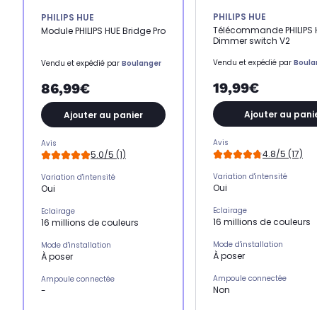
PHILIPS HUE
PHILIPS HUE
Télécommande PHILIPS 
Module PHILIPS HUE Bridge Pro
Dimmer switch V2
Vendu et expédié par
Boula
Vendu et expédié par
Boulanger
19,99€
86,99€
Ajouter au pani
Ajouter au panier
Avis
Avis
4.8/5 (17)
5.0/5 (1)
Variation d'intensité
Variation d'intensité
Oui
Oui
Eclairage
Eclairage
16 millions de couleurs
16 millions de couleurs
Mode d'installation
Mode d'installation
À poser
À poser
Ampoule connectée
Ampoule connectée
Non
-