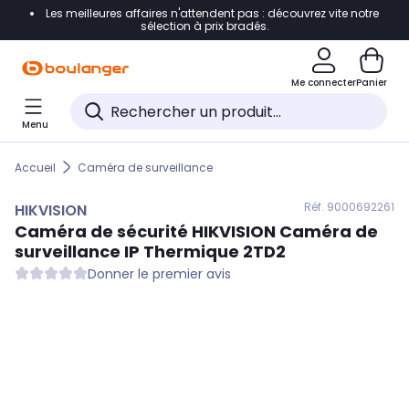
Les meilleures affaires n'attendent pas : découvrez vite notre
Accéder directement à la navigation
sélection à prix bradés.
Accéder directement au contenu
Me connecter
Panier
Accéder directement au pied de page
Menu
Accéder directement au chatbot
Accueil
Caméra de surveillance
Réf. 900
0692261
HIKVISION
Caméra de sécurité
HIKVISION
Caméra de
surveillance IP Thermique 2TD2
Donner le premier avis