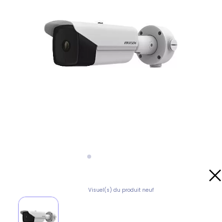
Visuel(s) du produit neuf