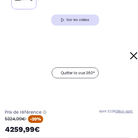
Voir les vidéos
Quitter la vue 360°
Prix de référence
dont 0,12€
d'éco-part.
oldPrice
5324,99€
-20%
4259,99€