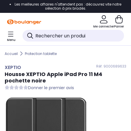
Les meilleures affaires n'attendent pas : découvrez vite notre
Accéder directement à la navigation
sélection à prix bradés.
Accéder directement au contenu
Me connecter
Panier
Accéder directement au pied de page
Menu
Accéder directement au chatbot
Accueil
Protection tablette
Réf. 900
0689633
XEPTIO
Housse
XEPTIO
Apple iPad Pro 11 M4
pochette noire
Donner le premier avis