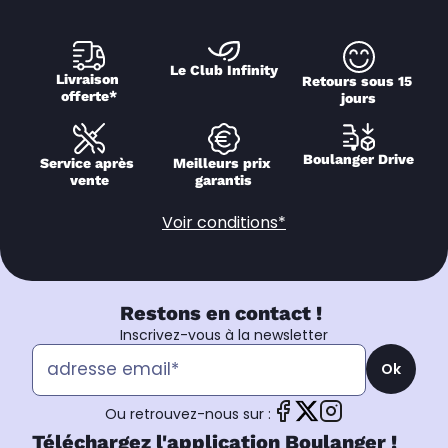
Le Club Infinity
Livraison 
Retours sous 15 
offerte*
jours
Boulanger Drive
Service après 
Meilleurs prix 
vente
garantis
Voir conditions*
Restons en contact !
Inscrivez-vous à la newsletter
Ok
Ou retrouvez-nous sur :
Téléchargez l'application Boulanger !