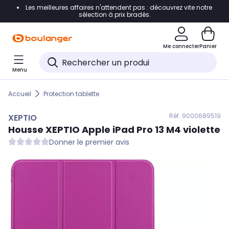
Les meilleures affaires n'attendent pas : découvrez vite notre
Accéder directement à la navigation
sélection à prix bradés.
Accéder directement au contenu
Me connecter
Panier
Accéder directement au pied de page
Menu
Accéder directement au chatbot
Accueil
Protection tablette
Réf. 900
0689519
XEPTIO
Housse
XEPTIO
Apple iPad Pro 13 M4 violette
Donner le premier avis