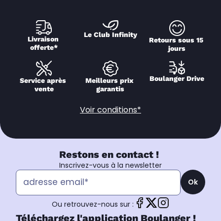
Le Club Infinity
Livraison 
Retours sous 15 
offerte*
jours
Boulanger Drive
Service après 
Meilleurs prix 
vente
garantis
Voir conditions*
Restons en contact !
Inscrivez-vous à la newsletter
Ok
Ou retrouvez-nous sur :
Téléchargez l'application Boulanger !