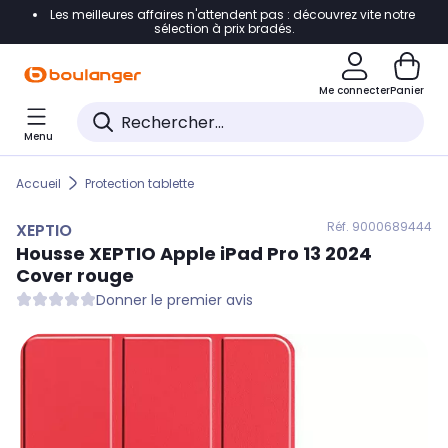
Les meilleures affaires n'attendent pas : découvrez vite notre
Accéder directement à la navigation
sélection à prix bradés.
Accéder directement au contenu
Me connecter
Panier
Accéder directement au pied de page
Menu
Accéder directement au chatbot
Accueil
Protection tablette
Réf. 900
0689444
XEPTIO
Housse
XEPTIO
Apple iPad Pro 13 2024
Cover rouge
Donner le premier avis