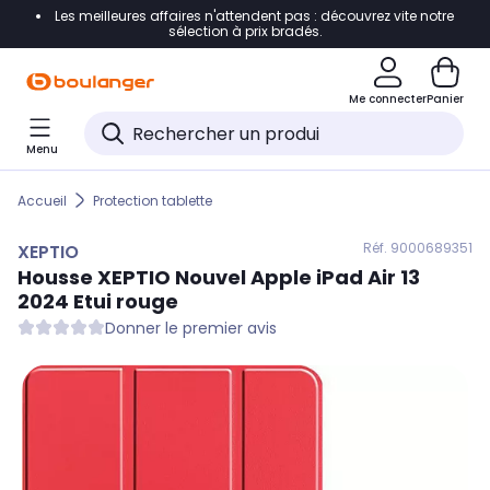
Les meilleures affaires n'attendent pas : découvrez vite notre
Accéder directement à la navigation
sélection à prix bradés.
Accéder directement au contenu
Me connecter
Panier
Accéder directement au pied de page
Menu
Accéder directement au chatbot
Accueil
Protection tablette
Réf. 900
0689351
XEPTIO
Housse
XEPTIO
Nouvel Apple iPad Air 13
2024 Etui rouge
Donner le premier avis