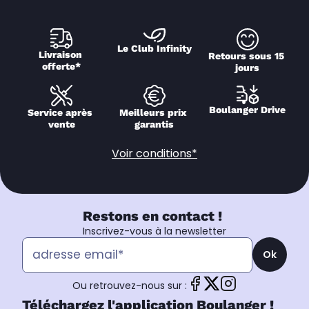
Le Club Infinity
Livraison 
Retours sous 15 
offerte*
jours
Boulanger Drive
Service après 
Meilleurs prix 
vente
garantis
Voir conditions*
Restons en contact !
Inscrivez-vous à la newsletter
Ok
Ou retrouvez-nous sur :
Téléchargez l'application Boulanger !