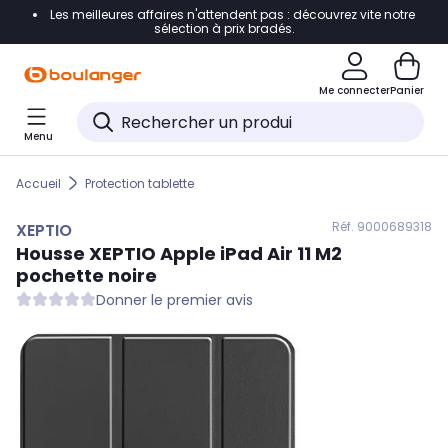
Les meilleures affaires n'attendent pas : découvrez vite notre
Accéder directement à la navigation
sélection à prix bradés.
Accéder directement au contenu
Me connecter
Panier
Accéder directement au pied de page
Menu
Accéder directement au chatbot
Accueil
Protection tablette
Réf. 900
0689318
XEPTIO
Housse
XEPTIO
Apple iPad Air 11 M2
pochette noire
Donner le premier avis