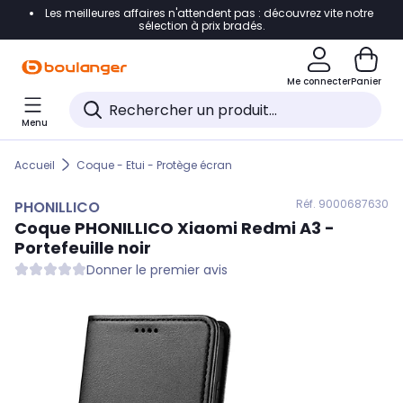
Les meilleures affaires n'attendent pas : découvrez vite notre
Accéder directement à la navigation
sélection à prix bradés.
Accéder directement au contenu
Me connecter
Panier
Accéder directement au pied de page
Menu
Accéder directement au chatbot
Accueil
Coque - Etui - Protège écran
Réf. 900
0687630
PHONILLICO
Coque
PHONILLICO
Xiaomi Redmi A3 -
Portefeuille noir
Donner le premier avis