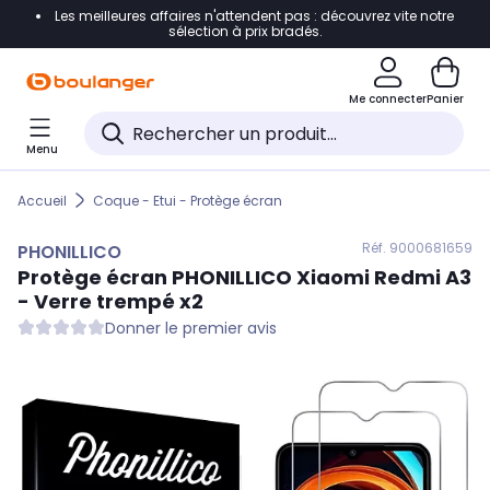
Les meilleures affaires n'attendent pas : découvrez vite notre
Accéder directement à la navigation
sélection à prix bradés.
Accéder directement au contenu
Me connecter
Panier
Accéder directement au pied de page
Menu
Accéder directement au chatbot
Accueil
Coque - Etui - Protège écran
Réf. 900
0681659
PHONILLICO
Protège écran
PHONILLICO
Xiaomi Redmi A3
- Verre trempé x2
Donner le premier avis