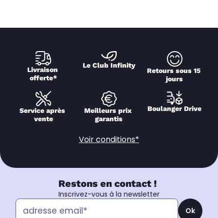
Le Club Infinity
Livraison 
Retours sous 15 
offerte*
jours
Boulanger Drive
Service après 
Meilleurs prix 
vente
garantis
Voir conditions*
Restons en contact !
Inscrivez-vous à la newsletter
Ok