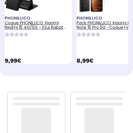
PHONILLICO
PHONILLICO
Coque PHONILLICO Xiaomi
Pack PHONILLICO Xiaomi R
Redmi 15 4G/5G - Etui Rabat
Note 15 Pro 5G -Coque+Ver
Noir
currentPrice
currentPrice
9,99€
8,99€