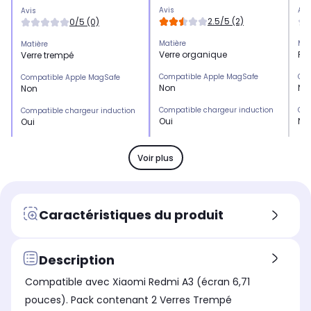
Avis
Avi
Avis
2.5/5 (2)
0/5 (0)
Matière
Mat
Matière
Verre organique
Pla
Verre trempé
Compatible Apple MagSafe
Com
Compatible Apple MagSafe
Non
No
Non
Compatible chargeur induction
Com
Compatible chargeur induction
Oui
No
Oui
Emplacement(s) carte(s)
Emp
Emplacement(s) carte(s)
Non
Ou
Non
Voir plus
Type de protection
Typ
Type de protection
Protection écran
Co
Protection écran
Marque compatible
Mar
Marque compatible
Caractéristiques du produit
Samsung
Xi
Xiaomi
Modèle compatible 1
Mod
Modèle compatible 1
Samsung Galaxy S24 PLUS
Xi
Xiaomi Redmi A3
Description
Compatible avec Xiaomi Redmi A3 (écran 6,71
Coloris extérieur
Col
Coloris extérieur
pouces). Pack contenant 2 Verres Trempé
Transparent
Noi
Transparent