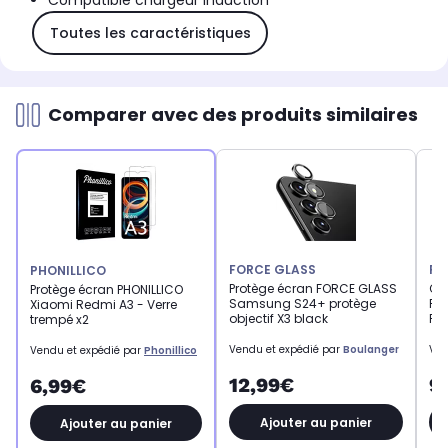
Compatible chargeur induction
Toutes les caractéristiques
Comparer avec des produits similaires
FORCE GLASS
PH
PHONILLICO
Protège écran FORCE GLASS
Co
Protège écran PHONILLICO
Samsung S24+ protège
Re
Xiaomi Redmi A3 - Verre
objectif X3 black
Ra
trempé x2
Vendu et expédié par
Boulanger
Ven
Vendu et expédié par
Phonillico
12,99€
9
6,99€
Ajouter au panier
Ajouter au panier