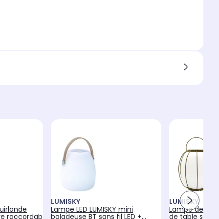
LUMISKY
LUMISKY
uirlande
Lampe LED LUMISKY mini
Lampe de tab
re raccordab
baladeuse BT sans fil LED +
de table sans 