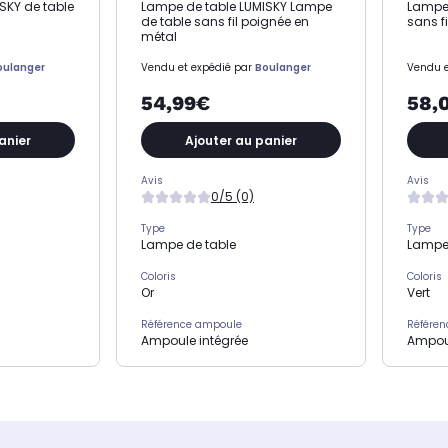
SKY de table
Lampe de table LUMISKY Lampe
Lampe 
de table sans fil poignée en
sans f
métal
oulanger
Vendu et expédié par
Boulanger
Vendu e
54,99€
58,
anier
Ajouter au panier
Avis
Avis
0/5 (0)
Type
Type
Lampe de table
Lampe 
Coloris
Coloris
Or
Vert
Référence ampoule
Référe
Ampoule intégrée
Ampoul