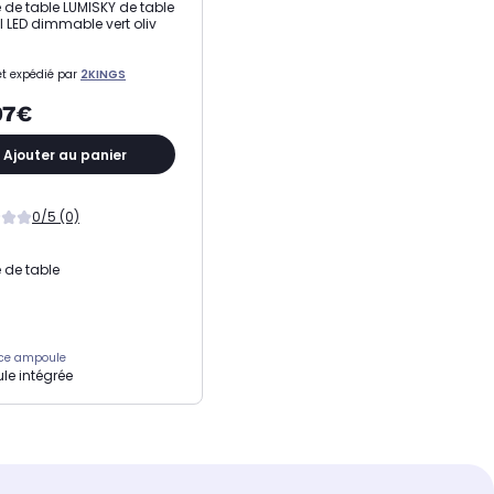
de table LUMISKY de table
il LED dimmable vert oliv
t expédié par
2KINGS
07€
Ajouter au panier
0/5 (0)
de table
nce ampoule
e intégrée