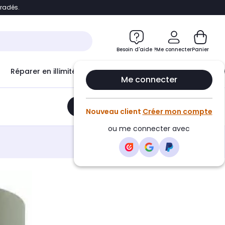
bradés.
e
Accéder directement au chatbot
Besoin d'aide ?
Me connecter
Panier
Réparer en illimité avec
Le Club Infinity
Econ
Me connecter
Ajouter au panier
•
54,99€
Nouveau client
Créer mon compte
ou me connecter avec