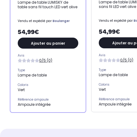
Lampe de table LUMI
Lampe de table LUMISKY de
sans fil LED vert olive
table sans fil touch LED vert olive
Vendu et expédié par
B
Vendu et expédié par
Boulanger
54,99€
54,99€
Ajouter au p
Ajouter au panier
Avis
Avis
0/5 (0)
0/5 (0)
Type
Type
Lampe de table
Lampe de table
Coloris
Coloris
Vert
Vert
Référence ampoule
Référence ampoule
Ampoule intégrée
Ampoule intégrée