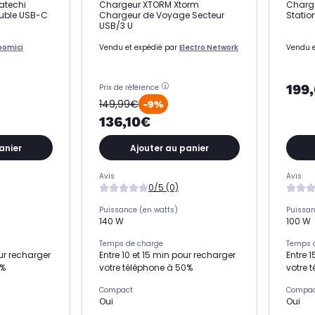
atechi
Chargeur XTORM Xtorm
Charg
ouble USB-C
Chargeur de Voyage Secteur
Statio
USB/3 U
oomici
Vendu et expédié par
Electro Network
Vendu e
199
Prix de référence
149,99€
-9%
136,10€
anier
Ajouter au panier
Avis
Avis
0/5 (0)
Puissance (en watts)
Puissan
140 W
100 W
Temps de charge
Temps 
our recharger
Entre 10 et 15 min pour recharger
Entre 
0%
votre téléphone à 50%
votre 
Compact
Compa
Oui
Oui