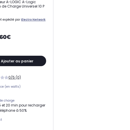
eur A-LOGIC A-Logic
n de Charge Universel 10 P
t expédié par
Electro Network
,60€
Ajouter au panier
0/5 (0)
ce (en watts)
de charge
15 et 20 min pour recharger
téléphone à 50%
ct