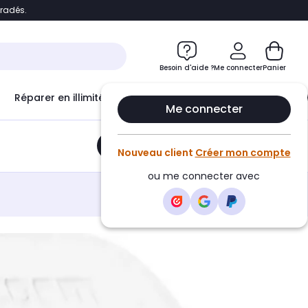
bradés.
e
Accéder directement au chatbot
Besoin d'aide ?
Me connecter
Panier
Réparer en illimité avec
Le Club Infinity
Econ
Me connecter
Ajouter au panier
•
22,15€
Nouveau client
Créer mon compte
ou me connecter avec