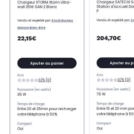
Chargeur SATECHI S
Chargeur XTORM Xtorm Ultra-
Station d'accueil D
wall 35W GAN 2 Blanc
P
Vendu et expédié par
Z
Vendu et expédié par
Stock Bureau
Maison Bien-être
204,70€
22,15€
Ajouter au p
Ajouter au panier
Avis
Avis
0/5 (0)
0/5 (0)
Puissance (en watts)
Puissance (en watts)
75 W
35 W
Temps de charge
Temps de charge
Entre 15 et 20 min p
Entre 20 et 25min pour recharger
votre téléphone à 5
votre téléphone à 50%
Compact
Compact
Oui
Oui