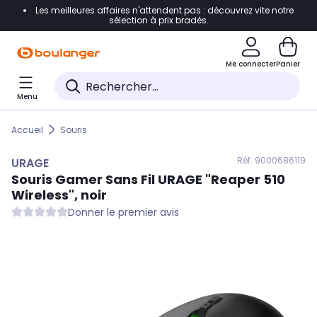
Les meilleures affaires n'attendent pas : découvrez vite notre
Accéder directement à la navigation
sélection à prix bradés.
Accéder directement au contenu
Me connecter
Panier
Accéder directement au pied de page
Menu
Accéder directement au chatbot
Accueil
Souris
Réf. 900
0686119
URAGE
Souris Gamer Sans Fil
URAGE
"Reaper 510
Wireless", noir
Donner le premier avis