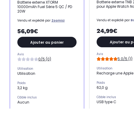
Batterie externe TN
Batterie externe XTORM
pour Apple Watch No
10000mAh Fuel Série 5 QC / PD
20W
Vendu et expédié par
B
Vendu et expédié par
Zoomici
24,99€
56,09€
Ajouter au p
Ajouter au panier
Avis
Avis
5.0/5 (1)
0/5 (0)
Utilisation
Utilisation
Recharge une Appl
Utilisation
Poids
Poids
62,0 g
3,2 kg
Câble inclus
Câble inclus
USB type C
Aucun
Nombre de port USB
Nombre de port USB
1 port USB
-
Capacité
Capacité
2.500 mAh
10.000 mAh