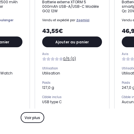
B 2500 mAh
Batterie externe XTORM 5
Batter
ir
000mAh USB-A/USB-C Modèle
smart
GO2 12W
Qc 20
oulanger
Vendu et expédié par
Zoomici
Vendu e
43,55€
46,
anier
Ajouter au panier
Avis
Avis
0/5 (0)
Utilisation
Utilisat
e Watch
Utilisation
Utilisa
Poids
Poids
127,0 g
247,0 
Câble inclus
Câble i
USB type C
Aucun
Nombre de port USB
Nombre 
2 ports USB
-
Voir plus
Capacité
Capaci
5.000 mAh
10.00