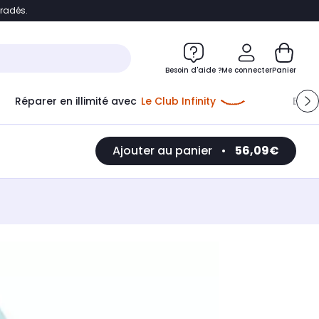
bradés.
e
Accéder directement au chatbot
Besoin d'aide ?
Me connecter
Panier
Réparer en illimité avec
Le Club Infinity
Econ
Ajouter au panier
•
56,09€