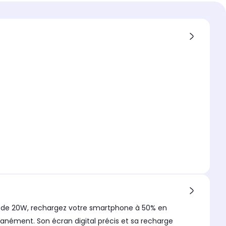
l compatible
hone et tablette
y de 20W, rechargez votre smartphone à 50% en
ltanément. Son écran digital précis et sa recharge