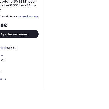
ie externe SWISSTEN pour
phone 10 000mAh PD 18W
W
t expédié par
Destock Access
90€
Ajouter au panier
0/5 (0)
ion
tion
g
nclus
de port USB
té
0 mAh