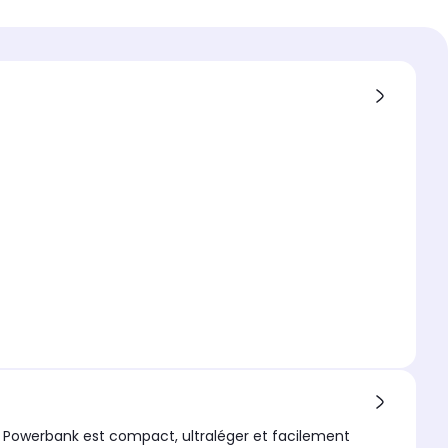
0 mAh
l compatible
hone et tablette
e Powerbank est compact, ultraléger et facilement