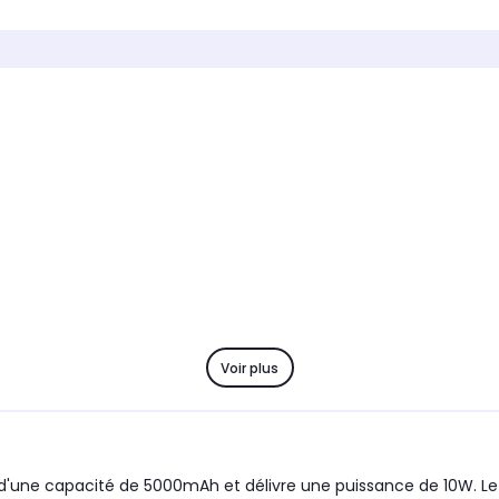
5.000 mAh
10.00
Appareil compatible
Apparei
Smartphone et tablette
Smartp
Voir plus
 d'une capacité de 5000mAh et délivre une puissance de 10W. L