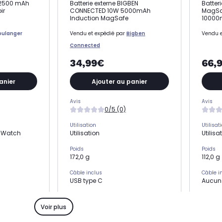
B 2500 mAh
Batterie externe BIGBEN
Batter
ir
CONNECTED 10W 5000mAh
MagSa
Induction MagSafe
10000
oulanger
Vendu et expédié par
Bigben
Vendu e
Connected
34,99€
66,
anier
Ajouter au panier
Avis
Avis
0/5 (0)
Utilisation
Utilisat
e Watch
Utilisation
Utilisa
Poids
Poids
172,0 g
112,0 g
Câble inclus
Câble i
USB type C
Aucun
Nombre de port USB
Nombre 
1 port USB
1 port 
Voir plus
Capacité
Capaci