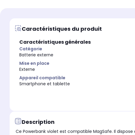
2.500 mAh
5.000 mAh
Appareil compatible
Appareil compatible
Apple Watch
Smartphone et tablette
Caractéristiques du produit
Caractéristiques générales
Catégorie
Batterie externe
Mise en place
Externe
Appareil compatible
Smartphone et tablette
Description
Ce Powerbank violet est compatible MagSafe. Il dispose