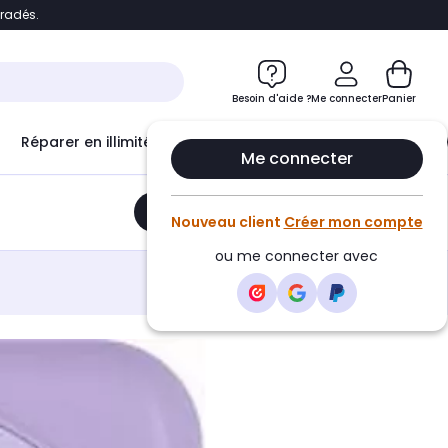
bradés.
e
Accéder directement au chatbot
Besoin d'aide ?
Me connecter
Panier
Réparer en illimité avec
Le Club Infinity
Econ
Me connecter
Ajouter au panier
•
34,99€
Nouveau client
Créer mon compte
ou me connecter avec