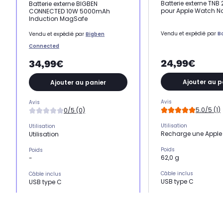
Batterie externe TN
Batterie externe BIGBEN
pour Apple Watch No
CONNECTED 10W 5000mAh
Induction MagSafe
Vendu et expédié par
B
Vendu et expédié par
Bigben
Connected
24,99€
34,99€
Ajouter au p
Ajouter au panier
Avis
Avis
5.0/5 (1)
0/5 (0)
Utilisation
Utilisation
Recharge une Appl
Utilisation
Poids
Poids
62,0 g
-
Câble inclus
Câble inclus
USB type C
USB type C
Nombre de port USB
Nombre de port USB
1 port USB
1 port USB
Capacité
Capacité