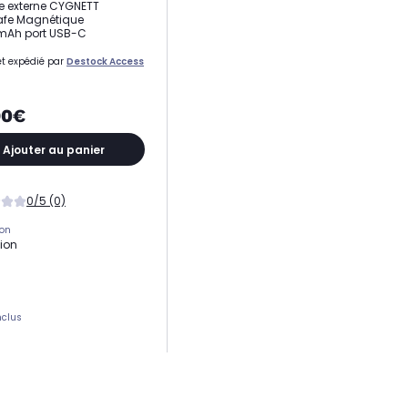
ie externe CYGNETT
fe Magnétique
mAh port USB-C
t expédié par
Destock Access
90€
Ajouter au panier
0/5 (0)
ion
tion
nclus
de port USB
USB
té