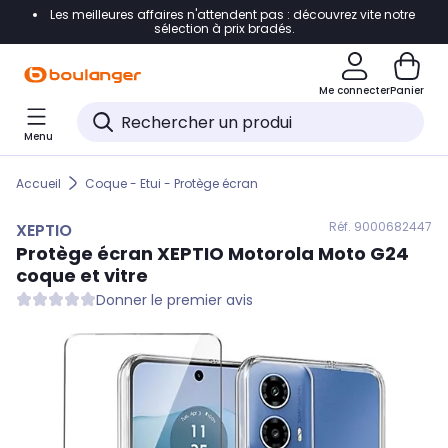
Les meilleures affaires n'attendent pas : découvrez vite notre
Accéder directement à la navigation
sélection à prix bradés.
Accéder directement au contenu
Me connecter
Panier
Accéder directement au pied de page
Menu
Accéder directement au chatbot
Accueil
Coque - Etui - Protège écran
Réf. 900
0682447
XEPTIO
Protège écran
XEPTIO
Motorola Moto G24
coque et vitre
Donner le premier avis