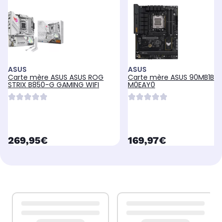
Connecteur HDMI
Con
Connecteur HDMI
-
1.0
-
PCI-Express 1x
PCI
PCI-Express 1x
1.0
-
1.0
ASUS
ASUS
Carte mère ASUS ASUS ROG
Carte mère ASUS 90MB1BY
STRIX B850-G GAMING WIFI
M0EAY0
currentPrice
currentPrice
269,95€
169,97€