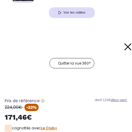
Voir les vidéos
Quitter la vue 360°
Prix de référence
dont 1,20€
d'éco-part.
oldPrice
224,00€
-23%
171,46€
cagnottés avec
Le Club+