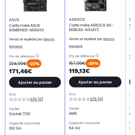
ASROCK
MS
ASUS
Carte mère ASROCK 90-
Ca
Carte mère ASUS
MXBLA0-A0UAYZ
TO
90MB1HD0-M0EAY0
Vendu et expédié par
Electro
Ven
Vendu et expédié par
Electro
Network
Network
3
Prix de référence
Prix de référence
167,99€
224,00€
-29%
-23%
119,13€
171,46€
Ajouter au panier
Ajouter au panier
Avis
Avi
Avis
0/5 (0)
0/5 (0)
Socket
Soc
Socket
AM5
AM
Socket 1700
Capacité maximale
Cap
Capacité maximale
64 Go
25
192 Go