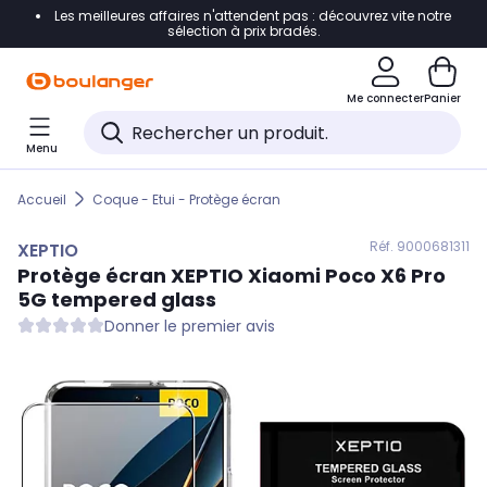
Les meilleures affaires n'attendent pas : découvrez vite notre
Accéder directement à la navigation
sélection à prix bradés.
Accéder directement au contenu
Me connecter
Panier
Accéder directement au pied de page
Menu
Accéder directement au chatbot
Accueil
Coque - Etui - Protège écran
Réf. 900
0681311
XEPTIO
Protège écran
XEPTIO
Xiaomi Poco X6 Pro
5G tempered glass
Donner le premier avis