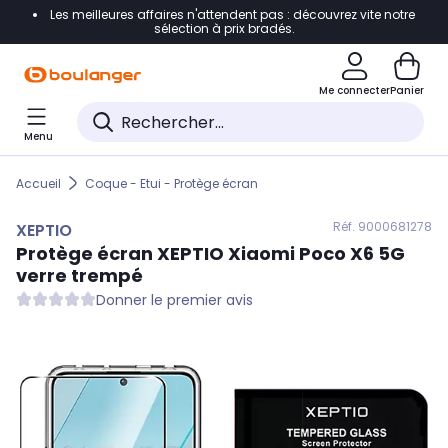
Les meilleures affaires n'attendent pas : découvrez vite notre
Accéder directement à la navigation
sélection à prix bradés.
Accéder directement au contenu
Me connecter
Panier
Accéder directement au pied de page
Menu
Accéder directement au chatbot
Accueil
Coque - Etui - Protège écran
Réf. 900
0681278
XEPTIO
Protège écran
XEPTIO
Xiaomi Poco X6 5G
verre trempé
Donner le premier avis