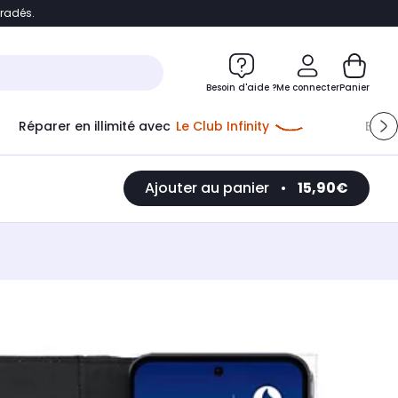
bradés.
e
Accéder directement au chatbot
Besoin d'aide ?
Me connecter
Panier
Réparer en illimité avec
Le Club Infinity
Econ
Ajouter au panier
•
15,90€