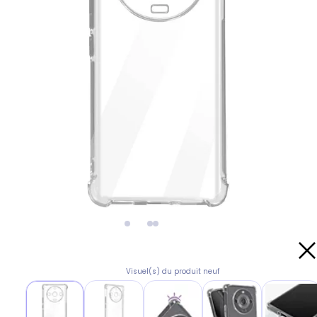
Visuel(s) du produit neuf