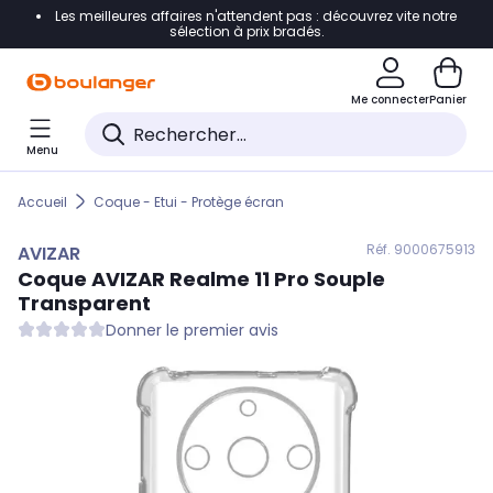
Les meilleures affaires n'attendent pas : découvrez vite notre
Accéder directement à la navigation
sélection à prix bradés.
Accéder directement au contenu
Me connecter
Panier
Accéder directement au pied de page
Menu
Accéder directement au chatbot
Accueil
Coque - Etui - Protège écran
Réf. 900
0675913
AVIZAR
Coque
AVIZAR
Realme 11 Pro Souple
Transparent
Donner le premier avis