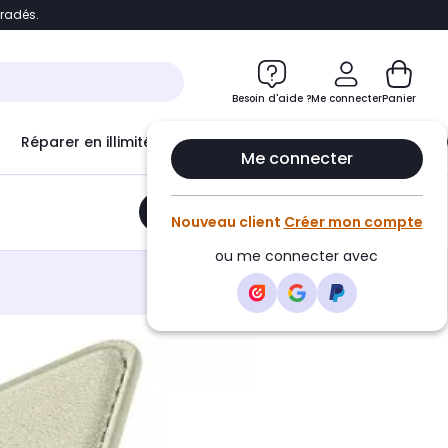
bradés.
e
Accéder directement au chatbot
Besoin d'aide ?
Me connecter
Panier
Réparer en illimité avec
Le Club Infinity
Econ
Me connecter
Ajouter au panier
•
21,90€
Nouveau client
Créer mon compte
ou me connecter avec