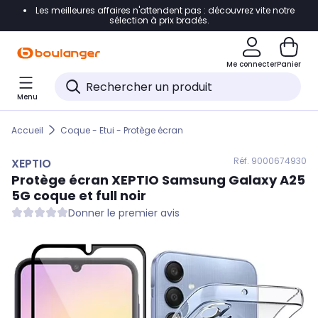
Les meilleures affaires n'attendent pas : découvrez vite notre
Accéder directement à la navigation
sélection à prix bradés.
Accéder directement au contenu
Me connecter
Panier
Accéder directement au pied de page
Menu
Accéder directement au chatbot
Accueil
Coque - Etui - Protège écran
Réf. 900
0674930
XEPTIO
Protège écran
XEPTIO
Samsung Galaxy A25
5G coque et full noir
Donner le premier avis